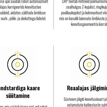
ise ajal suudab robot automaatselt
CRP toetab mitmeid põimumismu
lajas korrigeerida keevitustee
sealhulgas Z-kujulist, ringikuju
kaldeid, aidates säilitada õmbluse
poolkuukujulist ja kolmnurkset võ
nurk-, põkk- ja ülekattega liidetel.
mis on kasulik laiemate õmbluste j
keevitusgeomeetria korral
endstardiga kaare
Reaalajas jälgimi
süütamine
Süsteem jälgib keevituskaart pi
ootamatute katkestuste suh
on, mis süütab kaare ajal, mil robot