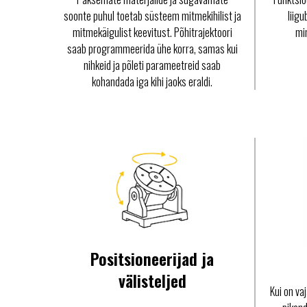
soonte puhul toetab süsteem mitmekihilist ja
liig
mitmekäigulist keevitust. Põhitrajektoori
mi
saab programmeerida ühe korra, samas kui
nihkeid ja põleti parameetreid saab
kohandada iga kihi jaoks eraldi.
Positsioneerijad ja
välisteljed
Kui on va