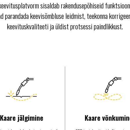
eevitusplatvorm sisaldab rakendusepõhiseid funktsioon
ad parandada keevisõmbluse leidmist, teekonna korrigeer
keevituskvaliteeti ja üldist protsessi paindlikkust.
Kaare jälgimine
Kaare võnkumin