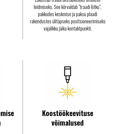
leidmiseks. See kõrvaldab "traadi lõtku",
pakkudes keskmise ja paksu plaadi
rakendustes ülitäpseks positsioneerimiseks
vajalikku jäika kontaktpunkti.
emise
Koostöökeevituse
n
võimalused