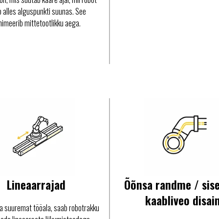
ub alles alguspunkti suunas. See
nimeerib mittetootlikku aega.
Lineaarrajad
Õõnsa randme / sis
kaabliveo disai
ja suuremat tööala, saab robotrakku