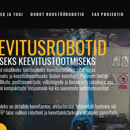
ED JA TUGI
DOBOT KOOSTÖÖROBOTID
EAS PROJEKTID
EVITUSROBOTID
SEKS KEEVITUSTOOTMISEKS
d nõudlikeks tööstuslikeks keevitustöödeks, sealhulgas
useks ja koostöökeevituseks (kobot-keevitus). Platvorm toetab
likate, positsioneerijate, välistelgede ja lineaarsete radadega, mis
nii kompaktsete tööjaamade kui ka suuremate automatiseeritud
deks on detailide keevitamine, ehitusterase, lehtmetalli tootmine või
RP laias valikus robotieid ja keevitamistarkvara aitamaks saavutada