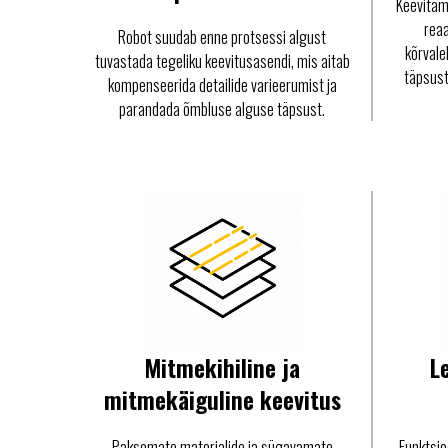
Keevitam
reaa
Robot suudab enne protsessi algust
kõrvale
tuvastada tegeliku keevitusasendi, mis aitab
täpsust 
kompenseerida detailide varieerumist ja
parandada õmbluse alguse täpsust.
Mitmekihiline ja
L
mitmekäiguline keevitus
Paksemate materjalide ja sügavamate
Funktsio