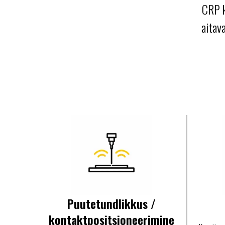
CRP k
aitav
Puutetundlikkus /
kontaktpositsioneerimine