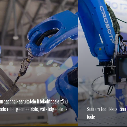
urdepääs keerukatele liitekohtadele tänu
ele robotgeomeetriale, välistelgedele ja
Suurem tootlikkus tänu 
tööle