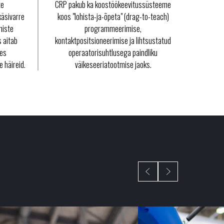
te
CRP pakub ka koostöökeevitussüsteeme
käsivarre
koos "lohista-ja-õpeta" (drag-to-teach)
miste
programmeerimise,
 aitab
kontaktpositsioneerimise ja lihtsustatud
tes
operaatorisuhtlusega paindliku
 häireid.
väikeseeriatootmise jaoks.