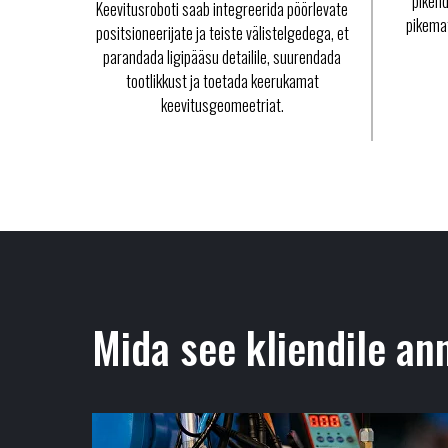
pikend
Keevitusroboti saab integreerida pöörlevate
pikemat
positsioneerijate ja teiste välistelgedega, et
parandada ligipääsu detailile, suurendada
tootlikkust ja toetada keerukamat
keevitusgeomeetriat.
Mida see kliendile an