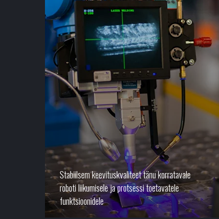
Stabiilsem keevituskvaliteet tänu korratavale
roboti liikumisele ja protsessi toetavatele
funktsioonidele