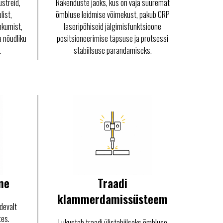
streid,
Rakenduste jaoks, kus on vaja suuremat
list,
õmbluse leidmise võimekust, pakub CRP
nkumist,
laseripõhiseid jälgimisfunktsioone
a nõudliku
positsioneerimise täpsuse ja protsessi
.
stabiilsuse parandamiseks.
ne
Traadi
klammerdamissüsteem
devalt
tes.
Lukustab traadi ülistabiilseks õmbluse