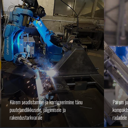
Kiirem seadistamine ja korrigeerimine tänu
Parem ju
puutetundlikkusele, jälgimisele ja
kompakts
rakendustarkvarale
radadele