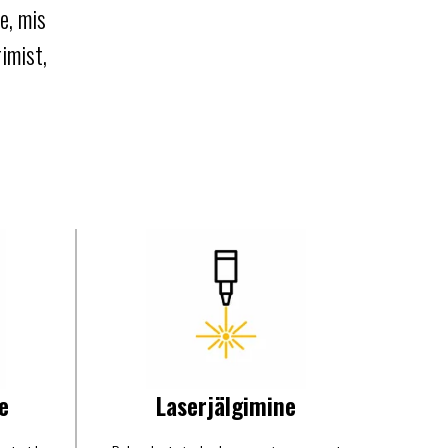
e, mis
imist,
e
Laserjälgimine