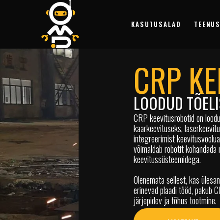
KASUTUSALAD
TEENUS
CRP KE
LOODUD TÕELI
CRP keevitusrobotid on loodu
kaarkeevituseks, laserkeevit
integreerimist keevitusvoolual
võimaldab robotit kohandada 
keevitussüsteemidega.
Olenemata sellest, kas ülesan
erinevad plaadi tööd, pakub C
järjepidev ja tõhus tootmine.