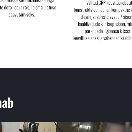
ada lineaarsete liikumisteedega
Valitud CRP keevitusroboti
e detailide ja raku laiema ulatuse
konstruktsioonidel on kompaktne 
saavutamiseks.
disain ja läbivate avade / sise
kaablivedude kontseptsioon, mis
parandada ligipääsu kitsas
keevitusalades ja vähendab kaablite
nab