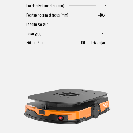
Pöörlemisdiameeter (mm)
995
Positsioneerimistäpsus (mm)
±10,±1
Laadimisaeg (h)
1,5
Tööaeg (h)
8,0
Sõidurežiim
Diferentsiaalajam