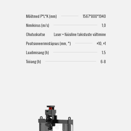
Mõõtmed P*L*K (mm)
1567*800*1940
Nimikiirus (m/s)
1,0
Ohutuskaitse
Laser + füüsiline takistuste vältimine
Positsioneerimistäpsus (mm, °)
±10, ±1
Laadimisaeg (h)
1.5
Tööaeg (h)
6-8