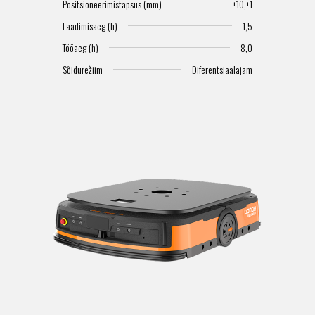
S
Positsioneerimistäpsus (mm)
±10,±1
Laadimisaeg (h)
1,5
Tööaeg (h)
8,0
Sõidurežiim
Diferentsiaalajam