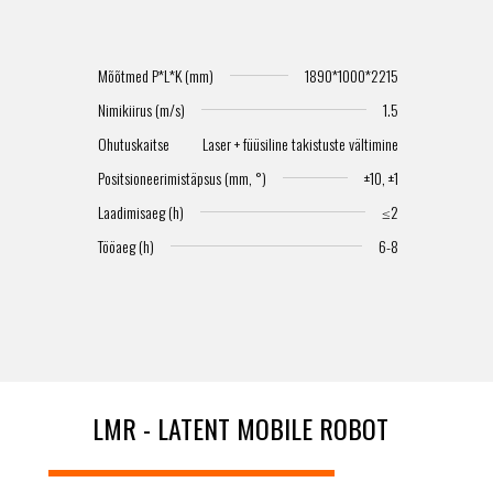
Mõõtmed P*L*K (mm)
1890*1000*2215
Nimikiirus (m/s)
1.5
Ohutuskaitse
Laser + füüsiline takistuste vältimine
Positsioneerimistäpsus (mm, °)
±10, ±1
Laadimisaeg (h)
≤2
Tööaeg (h)
6-8
LMR - LATENT MOBILE ROBOT