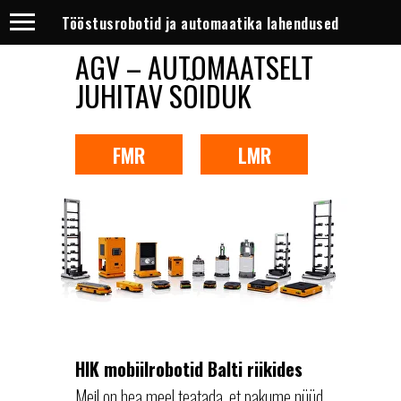
Tööstusrobotid ja automaatika lahendused
AGV – AUTOMAATSELT
JUHITAV SÕIDUK
FMR
LMR
HIK mobiilrobotid Balti riikides
Meil on hea meel teatada, et pakume nüüd