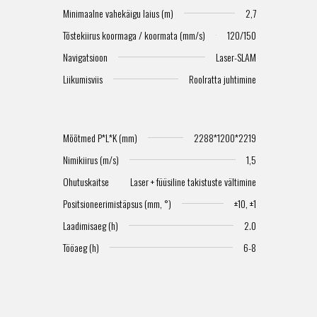
E
Minimaalne vahekäigu laius (m)
2,7
Tõstekiirus koormaga / koormata (mm/s)
120/150
Navigatsioon
Laser-SLAM
Liikumisviis
Roolratta juhtimine
Mõõtmed P*L*K (mm)
2288*1200*2219
Nimikiirus (m/s)
1,5
Ohutuskaitse
Laser + füüsiline takistuste vältimine
Positsioneerimistäpsus (mm, °)
±10, ±1
Laadimisaeg (h)
2.0
Tööaeg (h)
6-8