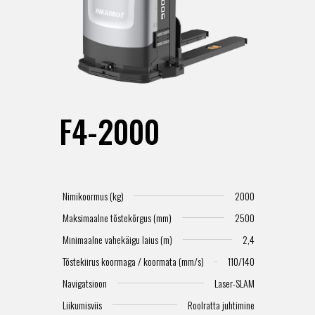
OB
F4-2000
Nimikoormus (kg)
2000
Maksimaalne tõstekõrgus (mm)
2500
Minimaalne vahekäigu laius (m)
2,4
Tõstekiirus koormaga / koormata (mm/s)
110/140
Navigatsioon
Laser-SLAM
Liikumisviis
Roolratta juhtimine