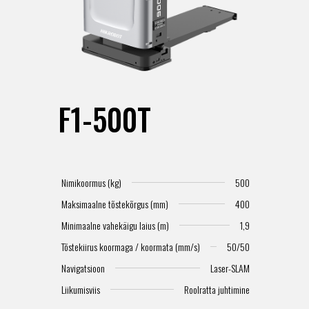
F1-500T
Nimikoormus (kg)
500
Maksimaalne tõstekõrgus (mm)
400
Minimaalne vahekäigu laius (m)
1,9
Tõstekiirus koormaga / koormata (mm/s)
50/50
Navigatsioon
Laser-SLAM
Liikumisviis
Roolratta juhtimine