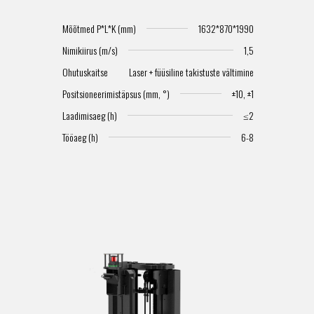
Mõõtmed P*L*K (mm)
1632*870*1990
Nimikiirus (m/s)
1,5
Ohutuskaitse
Laser + füüsiline takistuste vältimine
Positsioneerimistäpsus (mm, °)
±10, ±1
Laadimisaeg (h)
≤2
Tööaeg (h)
6-8