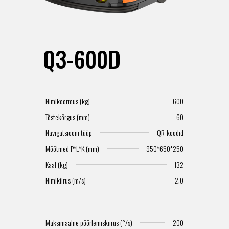
Q3-600D
Nimikoormus (kg)
600
Tõstekõrgus (mm)
60
Navigatsiooni tüüp
QR-koodid
Mõõtmed P*L*K (mm)
950*650*250
Kaal (kg)
132
Nimikiirus (m/s)
2.0
Maksimaalne pöörlemiskiirus (°/s)
200