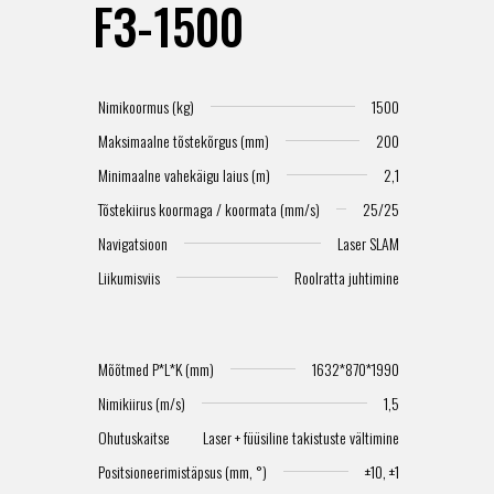
F3-1500
Nimikoormus (kg)
1500
Maksimaalne tõstekõrgus (mm)
200
Minimaalne vahekäigu laius (m)
2,1
Tõstekiirus koormaga / koormata (mm/s)
25/25
Navigatsioon
Laser SLAM
Liikumisviis
Roolratta juhtimine
Mõõtmed P*L*K (mm)
1632*870*1990
Nimikiirus (m/s)
1,5
Ohutuskaitse
Laser + füüsiline takistuste vältimine
Positsioneerimistäpsus (mm, °)
±10, ±1