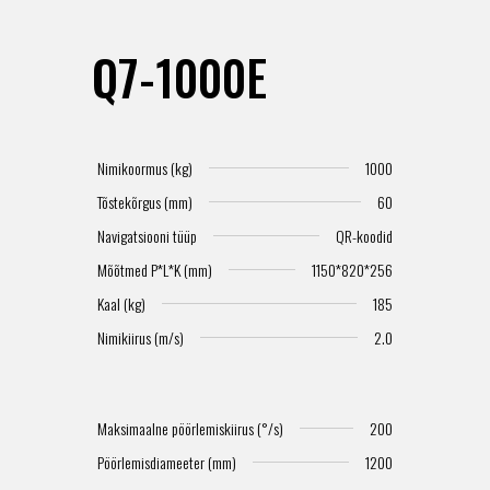
Q7-1000E
Nimikoormus (kg)
1000
Tõstekõrgus (mm)
60
Navigatsiooni tüüp
QR-koodid
Mõõtmed P*L*K (mm)
1150*820*256
Kaal (kg)
185
Nimikiirus (m/s)
2.0
Maksimaalne pöörlemiskiirus (°/s)
200
Pöörlemisdiameeter (mm)
1200