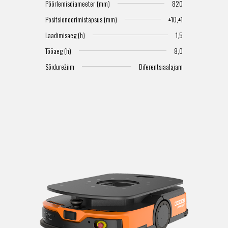
O
Pöörlemisdiameeter (mm)
820
Positsioneerimistäpsus (mm)
±10,±1
Laadimisaeg (h)
1,5
Tööaeg (h)
8,0
Sõidurežiim
Diferentsiaalajam