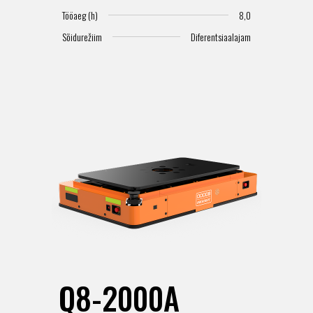
Tööaeg (h)
8,0
Sõidurežiim
Diferentsiaalajam
Q8-2000A