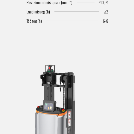
Positsioneerimistäpsus (mm, °)
±10, ±1
Laadimisaeg (h)
≤2
Tööaeg (h)
6-8