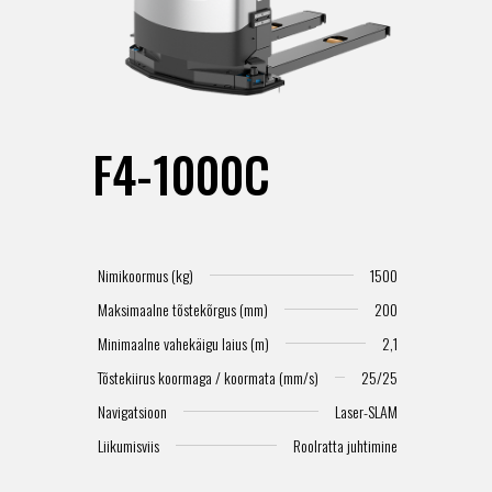
F4-1000C
Nimikoormus (kg)
1500
Maksimaalne tõstekõrgus (mm)
200
Minimaalne vahekäigu laius (m)
2,1
Tõstekiirus koormaga / koormata (mm/s)
25/25
Navigatsioon
Laser-SLAM
Liikumisviis
Roolratta juhtimine