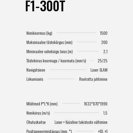
F1-300T
Nimikoormus (kg)
1500
Maksimaalne tõstekõrgus (mm)
200
Minimaalne vahekäigu laius (m)
2,1
Tõstekiirus koormaga / koormata (mm/s)
25/25
Navigatsioon
Laser-SLAM
Liikumisviis
Roolratta juhtimine
Mõõtmed P*L*K (mm)
1632*870*1990
Nimikiirus (m/s)
1,5
Ohutuskaitse
Laser + füüsiline takistuste vältimine
Positsioneerimistäpsus (mm, °)
±10, ±1