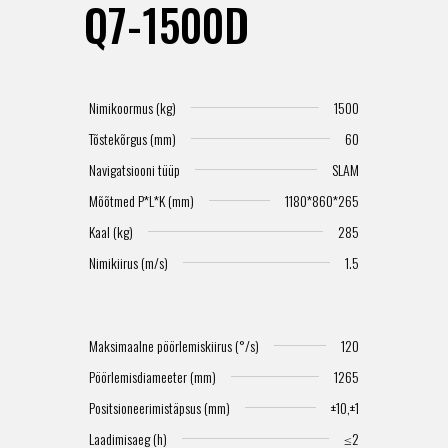
Q7-1500D
Nimikoormus (kg)
1500
Tõstekõrgus (mm)
60
Navigatsiooni tüüp
SLAM
Mõõtmed P*L*K (mm)
1180*860*265
Kaal (kg)
285
Nimikiirus (m/s)
1.5
Maksimaalne pöörlemiskiirus (°/s)
120
Pöörlemisdiameeter (mm)
1265
Positsioneerimistäpsus (mm)
±10,±1
Laadimisaeg (h)
≤2