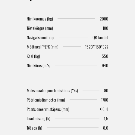
Nimikoormus (kg)
2000
Tõstekõrgus (mm)
100
Navigatsiooni tüüp
QR-koodid
Mõõtmed P*L*K (mm)
1523*1150*327
Kaal (kg)
550
Nimikiirus (m/s)
940
Maksimaalne pöörlemiskiirus (°/s)
90
Pöörlemisdiameeter (mm)
1780
Positsioneerimistäpsus (mm)
±10,±1
Laadimisaeg (h)
1,5
Tööaeg (h)
8,0