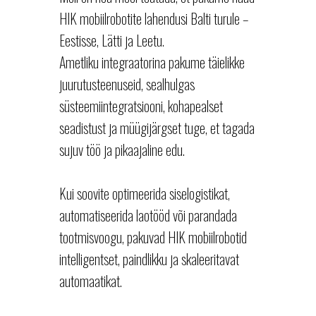
HIK mobiilrobotite lahendusi Balti turule –
Eestisse, Lätti ja Leetu.
Ametliku integraatorina pakume täielikke
juurutusteenuseid, sealhulgas
süsteemiintegratsiooni, kohapealset
seadistust ja müügijärgset tuge, et tagada
sujuv töö ja pikaajaline edu.
Kui soovite optimeerida siselogistikat,
automatiseerida laotööd või parandada
tootmisvoogu, pakuvad HIK mobiilrobotid
intelligentset, paindlikku ja skaleeritavat
automaatikat.