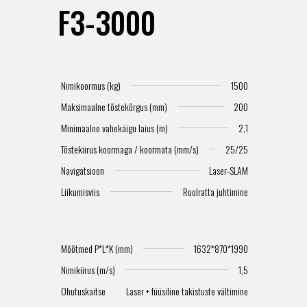
F3-3000
Nimikoormus (kg)
1500
Maksimaalne tõstekõrgus (mm)
200
Minimaalne vahekäigu laius (m)
2,1
Tõstekiirus koormaga / koormata (mm/s)
25/25
Navigatsioon
Laser-SLAM
Liikumisviis
Roolratta juhtimine
Mõõtmed P*L*K (mm)
1632*870*1990
Nimikiirus (m/s)
1,5
Ohutuskaitse
Laser + füüsiline takistuste vältimine