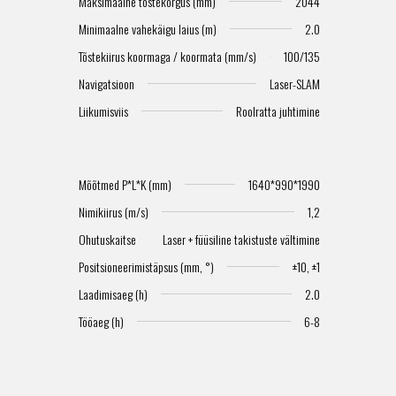
G
Maksimaalne tõstekõrgus (mm)
2044
Minimaalne vahekäigu laius (m)
2.0
Tõstekiirus koormaga / koormata (mm/s)
100/135
Navigatsioon
Laser-SLAM
Liikumisviis
Roolratta juhtimine
Mõõtmed P*L*K (mm)
1640*990*1990
Nimikiirus (m/s)
1,2
Ohutuskaitse
Laser + füüsiline takistuste vältimine
Positsioneerimistäpsus (mm, °)
±10, ±1
Laadimisaeg (h)
2.0
Tööaeg (h)
6-8