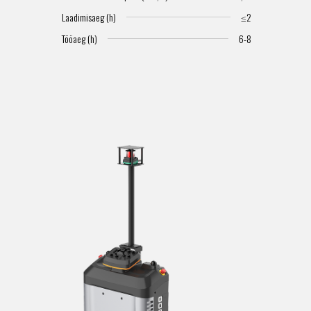
Laadimisaeg (h)
≤2
Tööaeg (h)
6-8