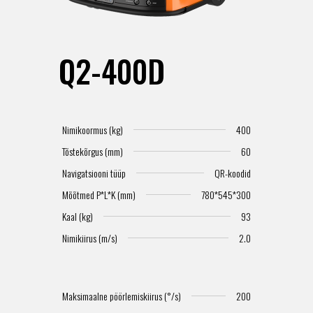
Q2-400D
Nimikoormus (kg)
400
Tõstekõrgus (mm)
60
Navigatsiooni tüüp
QR-koodid
Mõõtmed P*L*K (mm)
780*545*300
Kaal (kg)
93
Nimikiirus (m/s)
2.0
Maksimaalne pöörlemiskiirus (°/s)
200