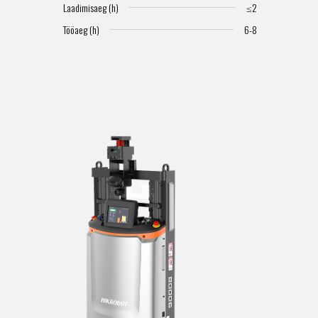
S
Laadimisaeg (h)
≤2
Tööaeg (h)
6-8